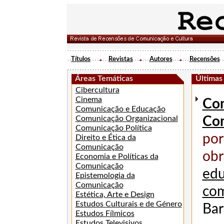
Títulos
Revistas
Autores
Recensões
Áreas Temáticas
Últimas
Cibercultura
Cinema
Com
Comunicação e Educação
Comunicação Organizacional
Co
Comunicação Política
por
Direito e Ética da
Comunicação
obr
Economia e Políticas da
Comunicação
edu
Epistemologia da
Comunicação
com
Estética, Arte e Design
Estudos Culturais e de Género
Bar
Estudos Fílmicos
Estudos Televisivos