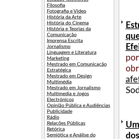
Filosofia
Fotografia e Video
História da Arte
História do Cinema
Est
História e Teorias da
que
Comunicação
Imprensa Escrita
Efe
Jornalismo
Linguagem e Literatura
por
Marketing
Mestrado em Comunicação
obr
Estratégica
Mestrado em Design
afe
Multimédia
Mestrado em Jornalismo
Sod
Multimedia e Jogos
Electrónicos
Opinião Pública e Audiências
Publicidade
Rádio
Uma
Relações Públicas
Retórica
dos
Semiótica e Análise do