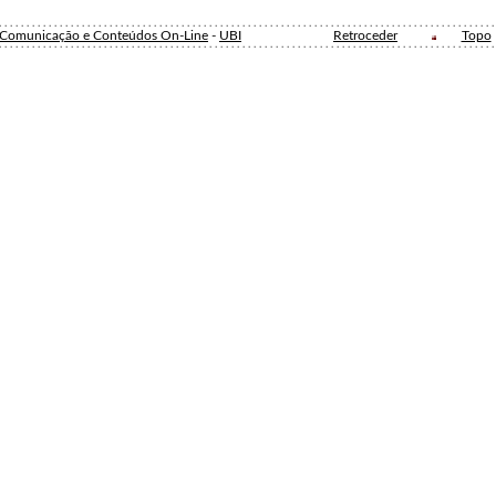
e Comunicação e Conteúdos On-Line
-
UBI
Retroceder
Topo