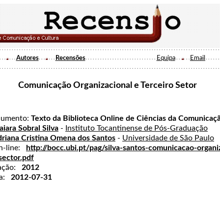
Autores
Recensões
Equipa
Email
Comunicação Organizacional e Terceiro Setor
cumento:
Texto da Biblioteca Online de Ciências da Comunicaç
iara Sobral Silva
-
Instituto Tocantinense de Pós-Graduação
riana Cristina Omena dos Santos
-
Universidade de São Paulo
on-line:
http://bocc.ubi.pt/pag/silva-santos-comunicacao-organi
sector.pdf
cação:
2012
da:
2012-07-31