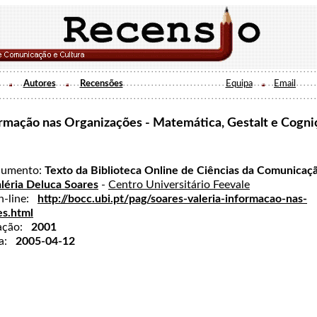
Autores
Recensões
Equipa
Email
rmação nas Organizações - Matemática, Gestalt e Cogni
cumento:
Texto da Biblioteca Online de Ciências da Comunicaç
léria Deluca Soares
-
Centro Universitário Feevale
on-line:
http://bocc.ubi.pt/pag/soares-valeria-informacao-nas-
es.html
cação:
2001
da:
2005-04-12