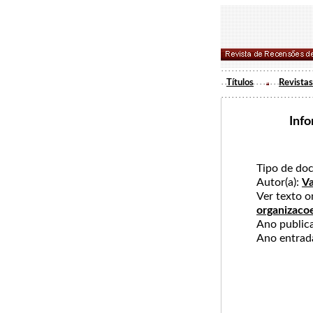
Títulos
Revistas
Info
Tipo de do
Autor(a):
Va
Ver texto 
organizaco
Ano publi
Ano entra