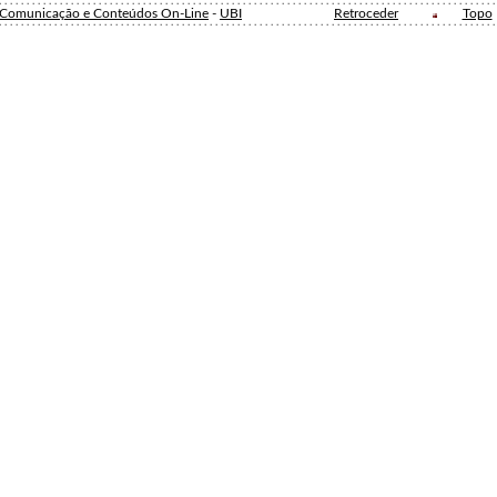
e Comunicação e Conteúdos On-Line
-
UBI
Retroceder
Topo