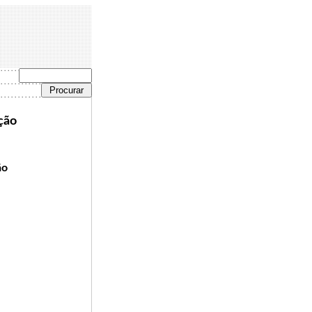
ção
ão