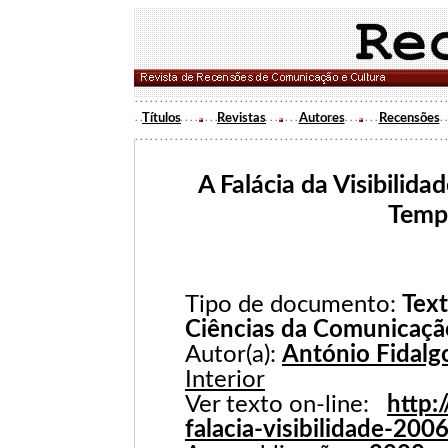
Títulos
Revistas
Autores
Recensões
A Falácia da Visibilida
Temp
Tipo de documento:
Text
Ciências da Comunicaçã
Autor(a):
António Fidalg
Interior
Ver texto on-line:
http:
falacia-visibilidade-200