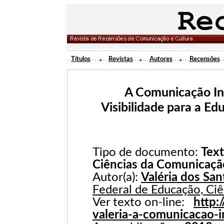
Títulos
Revistas
Autores
Recensões
A Comunicação In
Visibilidade para a Edu
Tipo de documento:
Text
Ciências da Comunicaçã
Autor(a):
Valéria dos Sa
Federal de Educação, Ciê
Ver texto on-line:
http:
valeria-a-comunicacao-i