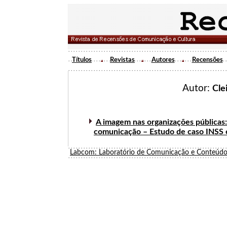
Títulos
Revistas
Autores
Recensões
Autor:
Cle
A imagem nas organizações públicas: 
comunicação – Estudo de caso INSS 
Labcom: Laboratório de Comunicação e Conteúdo