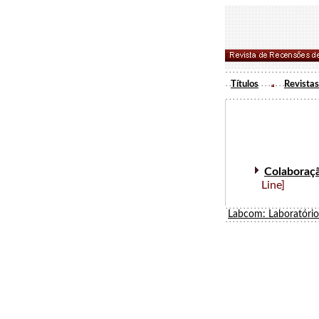
Títulos
Revistas
Colaboraç
Line]
Labcom: Laboratóri