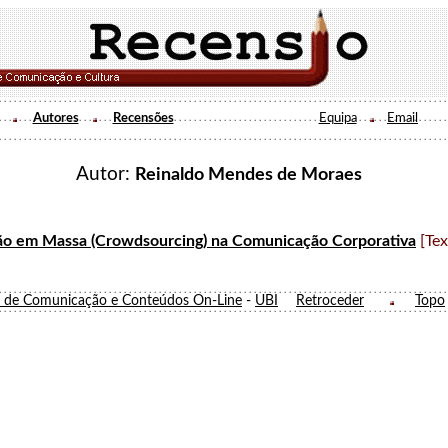
Autores
Recensões
Equipa
Email
Autor:
Reinaldo Mendes de Moraes
ão em Massa (Crowdsourcing) na Comunicação Corporativa
[Tex
o de Comunicação e Conteúdos On-Line
-
UBI
Retroceder
Topo