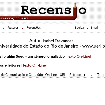
Autores
Recensões
Equipa
Email
Autor:
Isabel Travancas
niversidade do Estado do Rio de Janeiro -
www.uerj.b
e Ibrahim Sued - um gênero jornalístico
[Texto On-Line]
s e leitores
[Texto On-Line]
o de Comunicação e Conteúdos On-Line
-
UBI
Retroceder
Topo