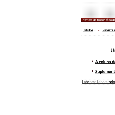
Títulos
Revistas
U
A coluna d
Suplemento
Labcom: Laboratóri