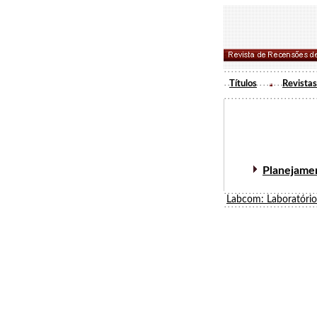
Títulos
Revistas
Planejamen
Labcom: Laboratóri