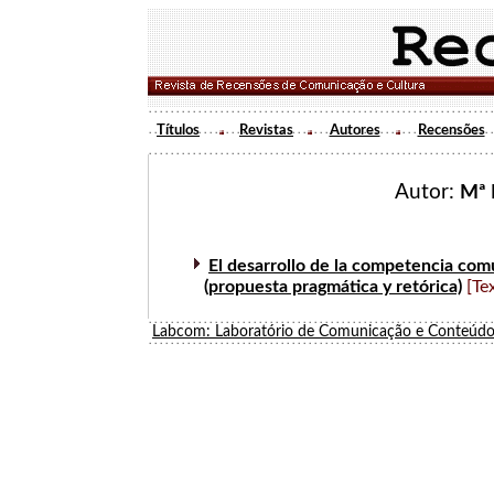
Títulos
Revistas
Autores
Recensões
Autor:
Mª 
El desarrollo de la competencia comu
(propuesta pragmática y retórica)
[Te
Labcom: Laboratório de Comunicação e Conteúdo