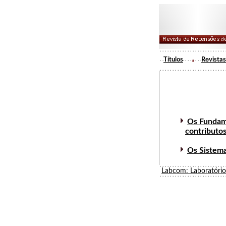
Títulos
Revistas
Os Fundame
contributos
Os Sistema
Labcom: Laboratóri