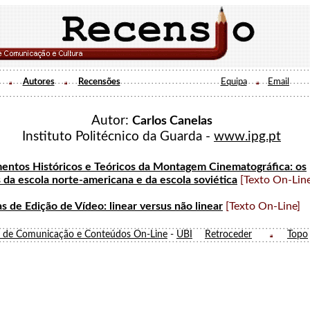
Autores
Recensões
Equipa
Email
Autor:
Carlos Canelas
Instituto Politécnico da Guarda -
www.ipg.pt
ntos Históricos e Teóricos da Montagem Cinematográfica: os
 da escola norte-americana e da escola soviética
[Texto On-Line
s de Edição de Vídeo: linear versus não linear
[Texto On-Line]
o de Comunicação e Conteúdos On-Line
-
UBI
Retroceder
Topo