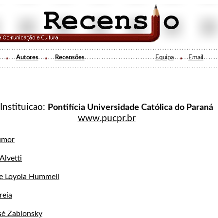
Autores
Recensões
Equipa
Email
Instituicao:
Pontifícia Universidade Católica do Paraná
www.pucpr.br
umor
Alvetti
de Loyola Hummell
reia
sé Zablonsky