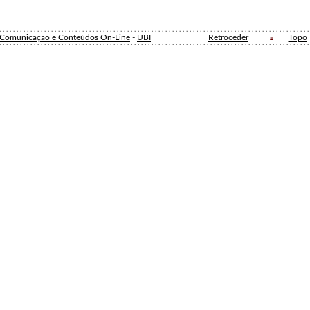
e Comunicação e Conteúdos On-Line
-
UBI
Retroceder
Topo