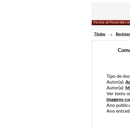
Títulos
Revistas
Comu
Tipo de do
Autor(a):
An
Autor(a):
Ma
Ver texto 
imagens-co
Ano publi
Ano entra