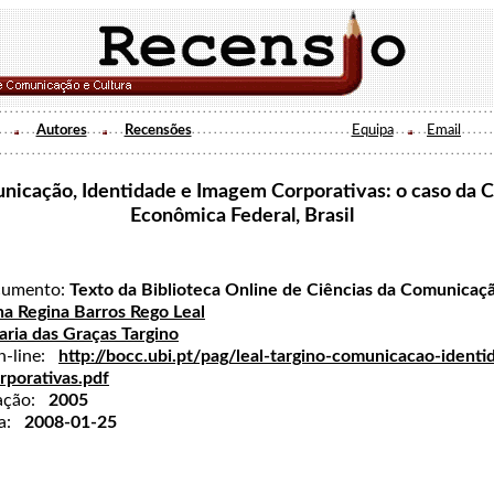
Autores
Recensões
Equipa
Email
nicação, Identidade e Imagem Corporativas: o caso da C
Econômica Federal, Brasil
cumento:
Texto da Biblioteca Online de Ciências da Comunicaç
a Regina Barros Rego Leal
ria das Graças Targino
on-line:
http://bocc.ubi.pt/pag/leal-targino-comunicacao-identi
rporativas.pdf
cação:
2005
da:
2008-01-25