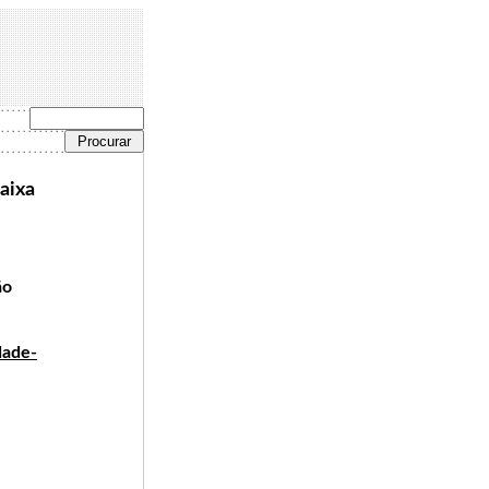
aixa
ão
dade-