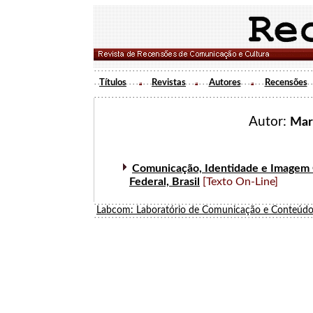
Títulos
Revistas
Autores
Recensões
Autor:
Mari
Comunicação, Identidade e Imagem C
Federal, Brasil
[Texto On-Line]
Labcom: Laboratório de Comunicação e Conteúdo